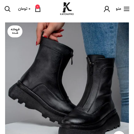
0
منو
0
تومان
فروخته
شده