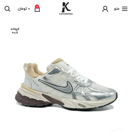
0
منو
0
تومان
فروخته
شده