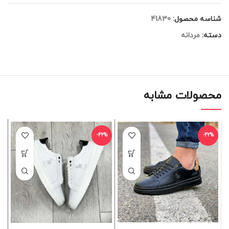
شناسه محصول:
41830
دسته:
مردانه
محصولات مشابه
-42%
-42%