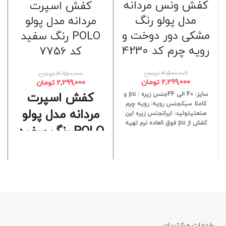
کفش ونس مردانه
کفش اسپرت
مدل پولو رنگ
مردانه مدل پولو
مشکی دور دوخت و
POLO رنگ سفید
رویه چرم کد 4230
کد 7756
3,500,009
تومان
3,950,000
تومان
2,299,000
تومان
2,299,000
تومان
کفش اسپرت
سایز: 40 الی 44جنس زیره : pu و
کاملا سبکجنس رویه: رویه چرم
مردانه مدل پولو
صنعتیتولید: ایرانجنس زیره این
کفش از pu فوق العاده نرم تهیه
POLO رنگ سفید
شده تا مناسب پیاده روی های
طولانی و استفاده روز مره باشد
سایز بندی: 40 _ 44
رنگبندی: سفید و
مشکی
مناسب: فعالیت های
روزمره و پیاده روی
های طولانی
خدمات مشتریان