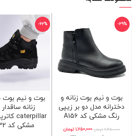
-62%
-29%
بوت و نیم بوت زنانه و
بوت و نیم بوت م
دخترانه مدل دو بر زیپی
زنانه ساقدار 
رنگ مشکی کد A156
caterpillar
مشکی کد 4832
1,750,000
تومان
2,450,000
تومان