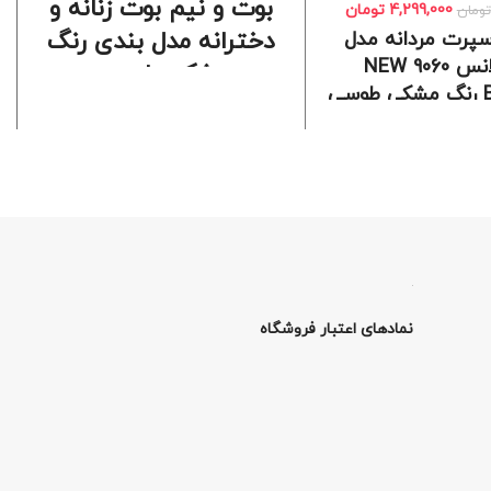
بوت و نیم بوت زنانه و
4,299,000
تومان
تومان
دخترانه مدل بندی رنگ
سپرت مردانه مدل
نیوبالانس 9060 NEW
مشکی طوسی
ی
سایز بندی: 37 _ 40
بندی: 41 _ 44
قالب: استاندارد
به: بافت و اشبالت
طبیعی
زیره : PU
نس زیره: EVA
مناسب: فعالیت های روزمره
و پیاده روی های طولانی
رد: پیاده روی های
،باشگاه،فعالیت های
جنس رویه: اشبالت
وزمره و طولانی
نمادهای اعتبار فروشگاه
ردش هوا: دارد
خرید بوت و نیم بوت زنانه و
دخترانه
 و کتانی نیوبالانس