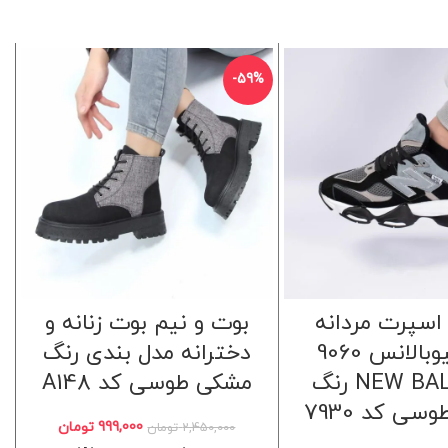
%
-59%
اسپرت مردانه
بوت و نیم بوت زنانه و
مدل نیوبالانس 9060
دخترانه مدل بندی رنگ
NEW BALANCE رنگ
مشکی طوسی کد A148
ی کد 7930
999,000
تومان
2,450,000
تومان