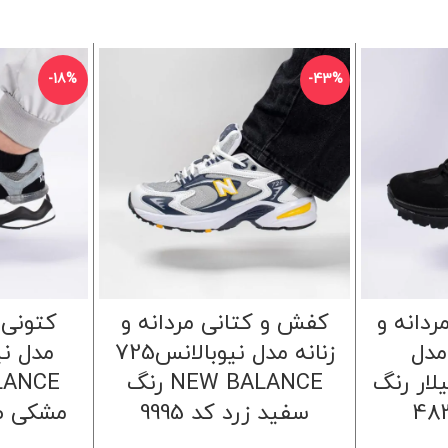
-18%
-43%
ردانه و
کفش و کتانی مردانه و
کتونی 
مدل
زنانه مدل نیوبالانس725
 کاترپیلار رنگ
NEW BALANCE رنگ
سفید زرد کد 9995
مشکی طوس