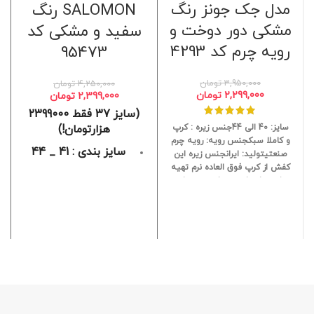
مدل جک جونز رنگ
SALOMON رنگ
مشکی دور دوخت و
سفید و مشکی کد
رویه چرم کد 4293
95473
3,950,000
تومان
4,250,000
تومان
2,299,000
تومان
2,399,000
تومان
(سایز 37 فقط 2399000
سایز: 40 الی 44جنس زیره : کرپ
هزارتومان!)
و کاملا سبکجنس رویه: رویه چرم
سایز بندی : 41 _ 44
صنعتیتولید: ایرانجنس زیره این
کفش از کرپ فوق العاده نرم تهیه
رنگبندی : مشکی و
شده تا مناسب پیاده روی های
سفید
طولانی و استفاده روز مره باشد
جنس رویه : بافت و
پارچه و الیاف سبک
جنس زیره : EVA
مناسب : برای پیاده
روی‌های طولانی و
باشگاه و ......