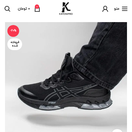
0
منو
0
تومان
-20%
فروخته
شده