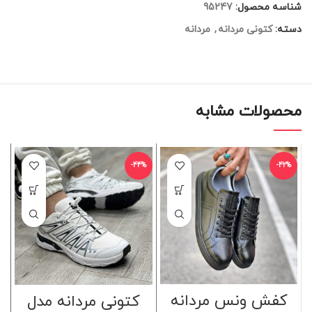
شناسه محصول:
95247
دسته:
کتونی مردانه
,
مردانه
محصولات مشابه
%
-44%
-42%
کفش ونس مردانه
کتونی مردانه مدل